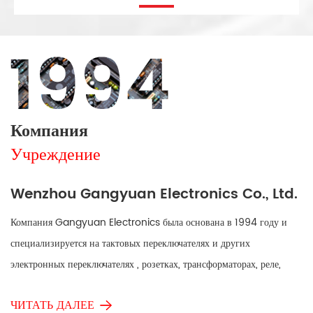
Компания
Учреждение
Wenzhou Gangyuan Electronics Co., Ltd.
Компания Gangyuan Electronics была основана в 1994 году и
специализируется на тактовых переключателях и других
электронных переключателях , розетках, трансформаторах, реле,
разработке, производстве и продаже продукции. Наша продукция в
ЧИТАТЬ ДАЛЕЕ
основном используется в бытовой технике, 3C (компьютерах,