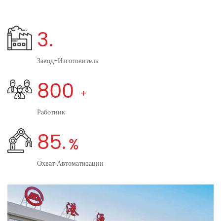
средствах связи, бытовой электронике), офисном оборудовании,
медицине, безопасности, личной гигиене, автомобильной
3.
электронике, промышленном контроле и других областях. Штаб-
квартира Gangyuan расположена в городе Юэцин провинции
Завод-Изготовитель
Чжэцзян, три производственных предприятия расположены в
800
Юэцине, Чжэцзяне, Хубэй-Гуаншуе, Шэньчжэне и Гуандуне. Имеет
независимые центры исследований и разработок в Шэньчжэне. И
Работник
дочерние компании по продажам в Шэньчжэне, Хэфэе, Гонконге,
Сингапуре. в Пекине, Шанхае, Гуанчжоу, Хуэйчжоу и за рубежом, в
85.
Южной Корее, Бразилии, с офисами продаж, более 800
сотрудников по всему миру. Чжэцзянский филиал Китайского
Охват Автоматизации
строительного банка и Чжэцзянский филиал Сельскохозяйственного
банка Китая оценили компанию как предприятие «ААА» и «Золотой
клиент» соответственно. Мы фокусируемся на научном управлении,
придерживаемся непрерывных инноваций, чтобы клиенты