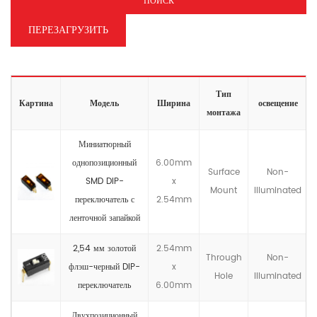
ПОИСК
ПЕРЕЗАГРУЗИТЬ
Тип
Картина
Модель
Ширина
освещение
монтажа
Миниатюрный
однопозиционный
6.00mm
Surface
Non-
SMD DIP-
x
Mount
llluminated
переключатель с
2.54mm
ленточной запайкой
2,54 мм золотой
2.54mm
Through
Non-
флэш-черный DIP-
x
Hole
llluminated
переключатель
6.00mm
Двухпозиционный