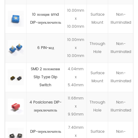
10.00mm
10 позиция smd
Surface
Non-
x
DIP-переключатель
Mount
llluminated
10.00mm
10.00mm
Through
Non-
6 PIN-код
x
Hole
llluminated
10.00mm
SMD 2 положения
4.04mm
Surface
Non-
Slip Type Dip
x
Mount
llluminated
Switch
5.40mm
11.68mm
4 Posiciones DIP-
Through
Non-
x
переключатель
Hole
llluminated
9.90mm
7.40mm
DIP-переключатель
Surface
Non-
x