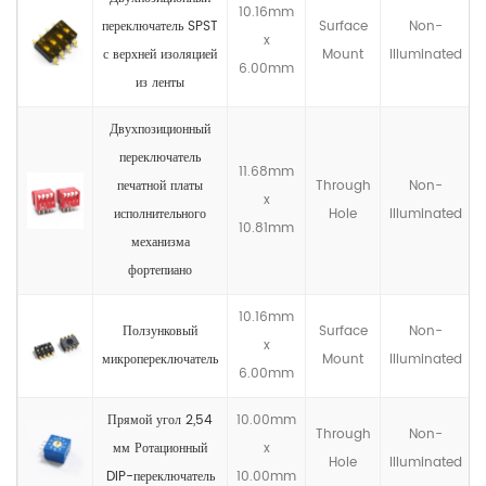
10.16mm
переключатель SPST
Surface
Non-
x
с верхней изоляцией
Mount
llluminated
6.00mm
из ленты
Двухпозиционный
переключатель
11.68mm
печатной платы
Through
Non-
x
исполнительного
Hole
llluminated
10.81mm
механизма
фортепиано
10.16mm
Ползунковый
Surface
Non-
x
микропереключатель
Mount
llluminated
6.00mm
Прямой угол 2,54
10.00mm
Through
Non-
мм Ротационный
x
Hole
llluminated
DIP-переключатель
10.00mm