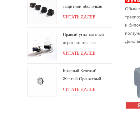
Функ
защитной оболочкой
Обычно
ЧИТАТЬ ДАЛЕЕ
трехпо
и бипо
ползун
Правый угол тактный
Действ
переключатель со
светодиодом
ЧИТАТЬ ДАЛЕЕ
Красный Зеленый
Желтый Оранжевый
Синий Белый
ЧИТАТЬ ДАЛЕЕ
Светодиодный Кольцо
Моментальный
выключатель