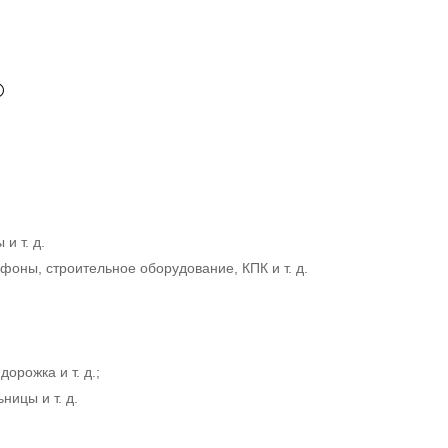
и т. д.
оны, строительное оборудование, КПК и т. д.
орожка и т. д.;
ицы и т. д.