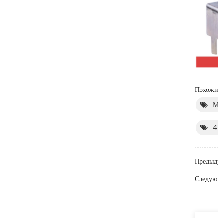
Похожие
М
4
Предыд
Следую