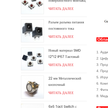
поверхностного монтажа,
красная ручка тактового
ЧИТАТЬ ДАЛЕЕ
переключателя
Разъем разъема питания
постоянного тока
ЧИТАТЬ ДАЛЕЕ
Обла
Новый материал SMD
1. Ауд
12*12 IP67 Тактовый
2. Циф
переключатель
ЧИТАТЬ ДАЛЕЕ
3. Про
4. Прод
5. Игру
22 мм Металлический
6. Ком
кнопочный
7. Фит
переключатель
ЧИТАТЬ ДАЛЕЕ
8. Мед
6x6 Tact Switch с