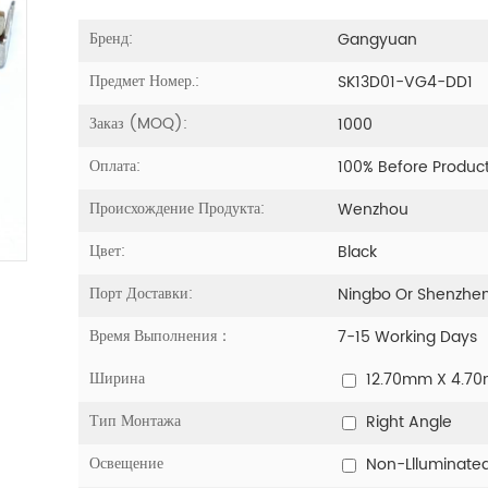
Бренд:
Gangyuan
Предмет Номер.:
SK13D01-VG4-DD1
Заказ (MOQ):
1000
Оплата:
100% Before Produc
Происхождение Продукта:
Wenzhou
Цвет:
Black
Порт Доставки:
Ningbo Or Shenzhe
Время Выполнения：
7-15 Working Days
Ширина
12.70mm X 4.7
Тип Монтажа
Right Angle
Освещение
Non-Llluminate