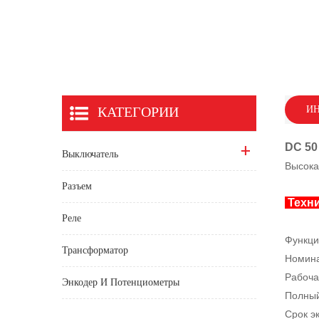
КАТЕГОРИИ
ИН
DC 50
Выключатель
Высока
Разъем
Техни
Реле
Функци
Трансформатор
Номина
Рабоча
Энкодер И Потенциометры
Полный
Срок э