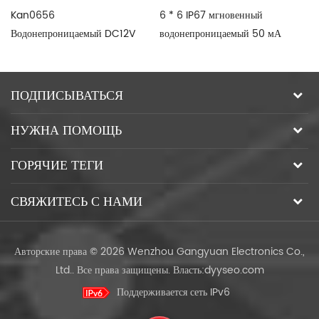
Kan0656
6 * 6 IP67 мгновенный
12
Водонепроницаемый DC12V
водонепроницаемый 50 мА
вы
50 мА С 2-контактным
120VDC SMD Tact Switch.
по
тактом
ПОДПИСЫВАТЬСЯ
НУЖНА ПОМОЩЬ
ГОРЯЧИЕ ТЕГИ
СВЯЖИТЕСЬ С НАМИ
Авторские права © 2026 Wenzhou Gangyuan Electronics Co.,
Ltd.. Все права защищены.
Власть:
dyyseo.com
Поддерживается сеть IPv6