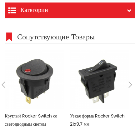
Категории
Сопутствующие Товары
Круглый Rocker Switch со
Узкая форма Rocker Switch
6a
светодиодным светом
21x9,7 мм
Sw