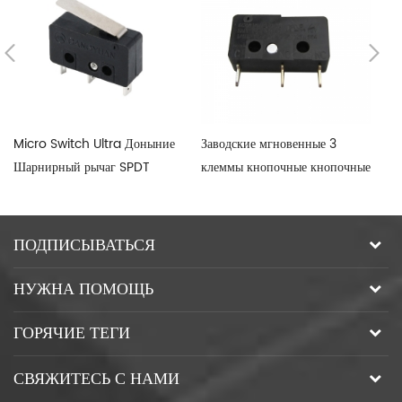
Micro Switch Ultra Доныние
Заводские мгновенные 3
T8
Шарнирный рычаг SPDT
клеммы кнопочные кнопочные
Ры
приводы Micro Switch 12V
ПОДПИСЫВАТЬСЯ
НУЖНА ПОМОЩЬ
ГОРЯЧИЕ ТЕГИ
СВЯЖИТЕСЬ С НАМИ