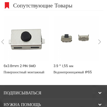
Сопутствующие Товары
6x3.8mm 2 PIN SMD
3.9 * 1,55 мм
Ka
Поверхностный монтажный
Водонепроницаемый IP65
Ta
водонепроницаемый тактный
Слайд толчок SMD
переключатель
Выключатель для мобильного
телефона и т. Д.
ПОДПИСЫВАТЬСЯ
НУЖНА ПОМОЩЬ