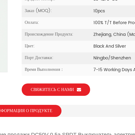
Заказ (MOQ):
10pcs
Оплата:
100% T/T Before Pr
Происхождение Продукта:
Zhejiang, China (M
Цвет:
Black And Silver
Порт Доставки:
Ningbo/Shenzhen
Время Выполнения：
7-15 Working Days 
СВЯЖИТЕСЬ С НАМИ
ФОРМАЦИЯ О ПРОДУКТЕ
ие продажи DC50V 0,5а SPDT Выключатель электри