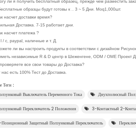
Могу ли я получить бесплатный образец, прежде чем разместить за
бесплатные образцы будут готовы к .. 3 ~ 5 Дни. Moq1,000шт.
ак насчет доставки время?
бильная Доставка. 7-15 работает дни.
ак насчет платежа ?
, l / c, paypal, наличные и т. Д.
Можете ли вы настроить продукты в соответствии с дизайном Рисуно
иметь независимые R & D центр в Шеженгене, ODM / ОМЕ Проект Д
 проверяете все свои товары до Доставка?
у нас есть 100% Тест до Доставка.
 Теги :
олзунковый Выключатель Переменного Тока
Двухполюсный Полз
олзунковый Переключатель 2 Положения
3-Контактный 2-Конта
-Позиционный Защитный Ползунковый Переключатель
Переключ