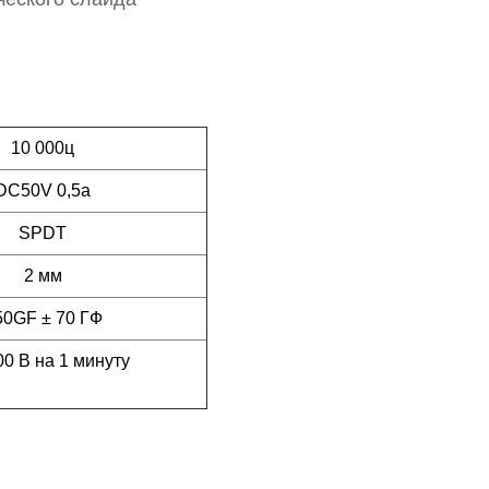
10 000ц
DC50V 0,5а
SPDT
2 мм
50GF ± 70 ГФ
0 В на 1 минуту