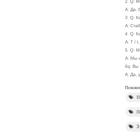
2. Q: 
A: Да, 
3. Q: К
A: Ста
4. Q: К
A: Т / t
5. Q: 
A: Мы 
6q: Вы
A: Да, 
Похожие
П
П
3