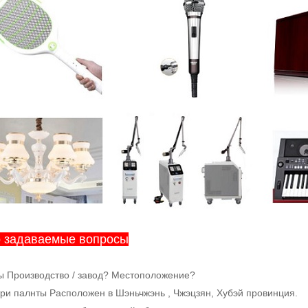
о задаваемые вопросы
Вы Производство / завод? Местоположение?
 три палнты Расположен в Шэньчжэнь , Чжэцзян, Хубэй провинция.