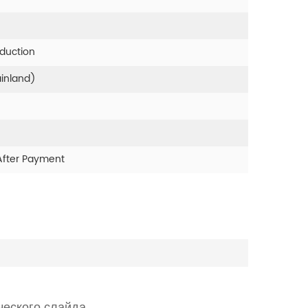
oduction
ainland)
After Payment
ческого слайда