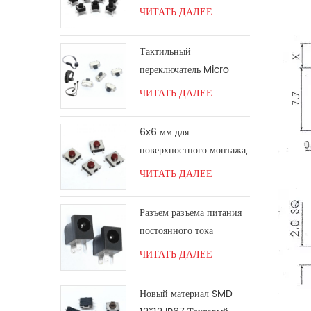
переключатель 6*6
ЧИТАТЬ ДАЛЕЕ
Тактильный
переключатель Micro
SMT под прямым углом
ЧИТАТЬ ДАЛЕЕ
6x6 мм для
поверхностного монтажа,
красная ручка тактового
ЧИТАТЬ ДАЛЕЕ
переключателя
Разъем разъема питания
постоянного тока
ЧИТАТЬ ДАЛЕЕ
Новый материал SMD