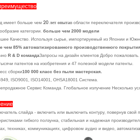
преимущество
20 лет опыта
од имеет больше чем
в области переключателя произво
нообразие категории.
больше чем 2000 модели
ошее Качество. Используя сырье, импортируемый из Японии и Южн
е чем 85% автоматизированного производственного покрытия
чно
R & D команда
Запросы на дизайн клиентов Добро пожаловать.
 тысячи патентов на изобретения и 47 полезной модели патенты.
цесс сборки
100 000 класс без пыли мастерская.
6949, ISO9001, ISO14001, OHSA18001 Система.
лепродажное Сервис Команда. Глобальное излучение Несколько усл
ление
ючатель слайда - включить или выключить контуру, повернув свой 
еристиками гибкого ползунка, стабильная и надежная производител
ах, техниках, коммуникациях, цифровом аудио и видео, автоматиза