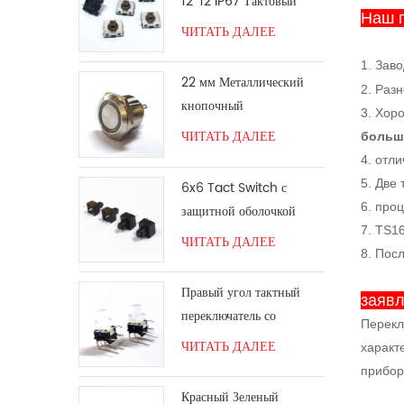
12*12 IP67 Тактовый
Наш 
переключатель
ЧИТАТЬ ДАЛЕЕ
1. Зав
22 мм Металлический
2. Раз
кнопочный
3. Хор
переключатель
ЧИТАТЬ ДАЛЕЕ
больш
4. отли
5. Две
6x6 Tact Switch с
6. про
защитной оболочкой
7. TS1
ЧИТАТЬ ДАЛЕЕ
8. Пос
Правый угол тактный
заяв
переключатель со
Перекл
светодиодом
ЧИТАТЬ ДАЛЕЕ
характ
прибор
Красный Зеленый