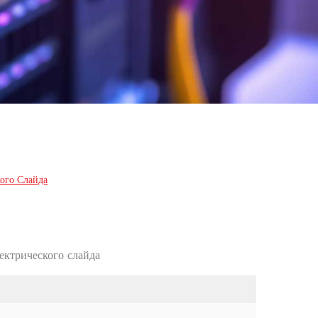
ого Слайда
ктрического слайда