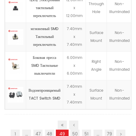
12x12 Электронный
12.00mm
Through
Non-
тактильный
x
Hole
llluminated
переключатель
12.00mm
мгновенный SMD
7.40mm
Surface
Non-
Тактильный
x
Mount
llluminated
переключатель
7.40mm
Боковая пресса
6.00mm
Right
Non-
SMD Тактильные
x
Angle
llluminated
выключатели
6.00mm
7.40mm
Водонепроницаемый
Surface
Non-
x
TACT Switch SMD
Mount
llluminated
7.40mm
1
...
47
48
49
50
51
...
79