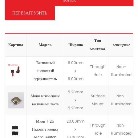
ПОИСК
ПЕРЕЗАГРУЗИТЬ
Тип
Картина
Модель
Ширина
освещение
монтажа
Тактильный
6.00mm
Through
Non-
кнопочный
x
Hole
llluminated
переключатель
6.00mm
5.20mm
Мини мгновенные
Surface
Non-
x
тактильные такта
Mount
llluminated
5.20mm
Мини T125
20.00mm
Through
Non-
Нажмите кнопку
x
Hole
llluminated
Micro Switch
10.00mm