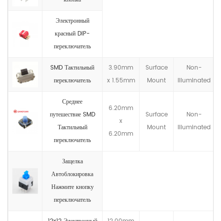
Электронный
красный DIP-
переключатель
SMD Тактильный
3.90mm
Surface
Non-
переключатель
x 1.55mm
Mount
llluminated
Среднее
6.20mm
путешествие SMD
Surface
Non-
x
Тактильный
Mount
llluminated
6.20mm
переключатель
Защелка
Автоблокировка
Нажмите кнопку
переключатель