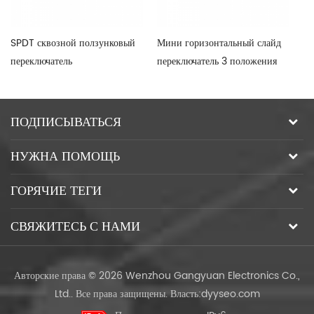
SPDT сквозной ползунковый
Мини горизонтальный слайд
По
переключатель
переключатель 3 положения
SM
ПОДПИСЫВАТЬСЯ
НУЖНА ПОМОЩЬ
ГОРЯЧИЕ ТЕГИ
СВЯЖИТЕСЬ С НАМИ
Авторские права © 2026 Wenzhou Gangyuan Electronics Co.,
Ltd.. Все права защищены.
Власть:
dyyseo.com